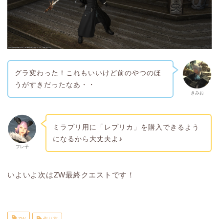
グラ変わった！これもいいけど前のやつのほ
うがすきだったなあ・・
きみお
ミラプリ用に「レプリカ」を購入できるよう
になるから大丈夫よ♪
フレ子
いよいよ次はZW最終クエストです！
ZW
作り方