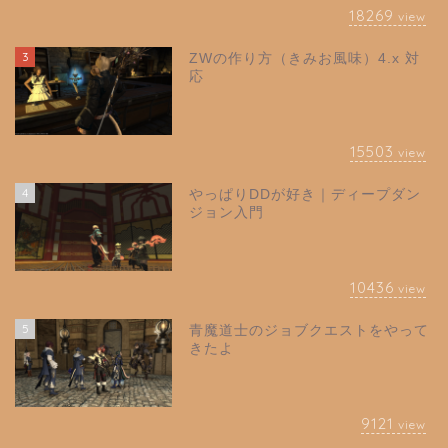
18269
view
3
ZWの作り方（きみお風味）4.x 対
応
15503
view
4
やっぱりDDが好き｜ディープダン
ジョン入門
10436
view
5
青魔道士のジョブクエストをやって
きたよ
9121
view