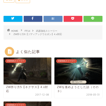
HOME
FF14
武器強化ストーリー
ZW作り方6【ゾディアックウエポン】4.x対応
よく似た記事
武器強化ストーリー
武器強化ストーリー
ZW作り方5【ネクサス】4.x対
ZWを進めようとした話（その
応
３）
2017-12-08
2018-05-31
武器強化ストーリー