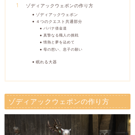
ゾディアックウェポンの作り方
ゾディアックウェポン
４つのクエスト共通部分
パパナ借金道
真摯なる職人の挑戦
情熱と夢を込めて
母の想い、息子の願い
眠れる大器
ゾディアックウェポンの作り方