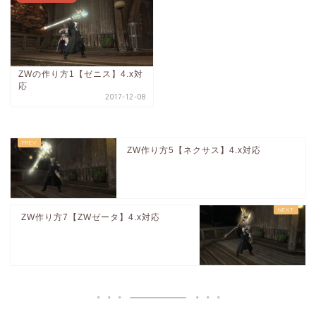
ZWの作り方1【ゼニス】4.x対
応
2017-12-08
ZW作り方5【ネクサス】4.x対応
ZW作り方7【ZWゼータ】4.x対応